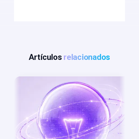
Artículos
relacionados
por
hrs.admin
|
Feb 5, 2026
|
Innovación
po